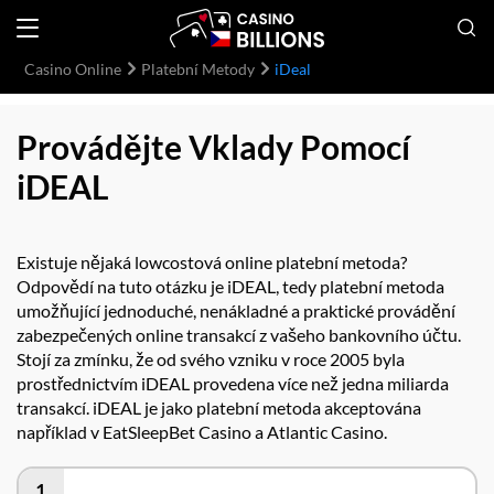
Casino Online
Platební Metody
iDeal
Provádějte Vklady Pomocí
iDEAL
Existuje nějaká lowcostová online platební metoda?
Odpovědí na tuto otázku je iDEAL, tedy platební metoda
umožňující jednoduché, nenákladné a praktické provádění
zabezpečených online transakcí z vašeho bankovního účtu.
Stojí za zmínku, že od svého vzniku v roce 2005 byla
prostřednictvím iDEAL provedena více než jedna miliarda
transakcí. iDEAL je jako platební metoda akceptována
například v EatSleepBet Casino a Atlantic Casino.
1