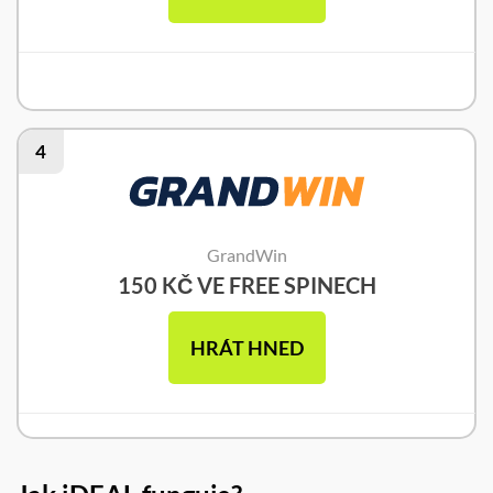
Recenze
4
GrandWin
150 KČ VE FREE SPINECH
HRÁT HNED