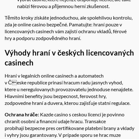
nabízí férovou a příjemnou herní zkušenost.
Těmito kroky získáte jednoduchou, ale spolehlivou kontrolu,
zda je online casino bezpečné. Pamatujte: hraní pouze v
licencovaných casinech vám zajistí ochranu vkladů, férové
hry a podporu zodpovědného hraní.
Výhody hraní v českých licencovaných
casinech
Hran
í
v leg
a
ln
í
ch online casinech a automatech
v
Č
esk
e
republice p
r
in
a
s
í
hr
a
c
u
m
r
adu
jasn
y
ch v
y
hod,
kter
e
u neregulovan
y
ch provozovatel
u
jednodu
s
e nenajdete.
Hlavn
í
mi
benefity jsou bezpe
c
nost, f
e
rovost hry,
zodpov
e
dn
e
hran
í
a d
u
v
e
ra, kterou zaji
s
ťuje st
a
tn
í
regulace.
Ochrana hráče:
Ka
z
d
e
casino s
c
eskou licenc
í
je povinno
chr
a
nit osobn
í
a finan
c
n
í
u
daje
hr
a
c
u
. Transakce
prob
í
haj
í
bezpe
c
n
e
p
r
es certifikovan
e
platebn
í
br
a
ny a vklady
i v
y
hry jsou
garantov
a
ny. V p
r
í
pad
e
sporu se hr
a
c
m
u
z
e