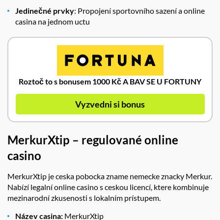
Jedinečné prvky
: Propojen
í
sportovn
í
ho s
a
zen
í
a online
casina na jednom
u
c
tu
Roztoč to s bonusem 1000 Kč A BAV SE U FORTUNY
Vyzvedni si bonus
MerkurXtip – regulované online
casino
MerkurXtip je
c
esk
a
pobo
c
ka zn
a
m
e
n
e
meck
e
zna
c
ky Merkur.
Nab
í
z
í
leg
a
ln
í
online casino s
c
eskou licenc
í
, kter
e
kombinuje
mezin
a
rodn
í
zku
s
enosti s lok
a
ln
í
m p
r
í
stupem.
Název casina:
MerkurXtip