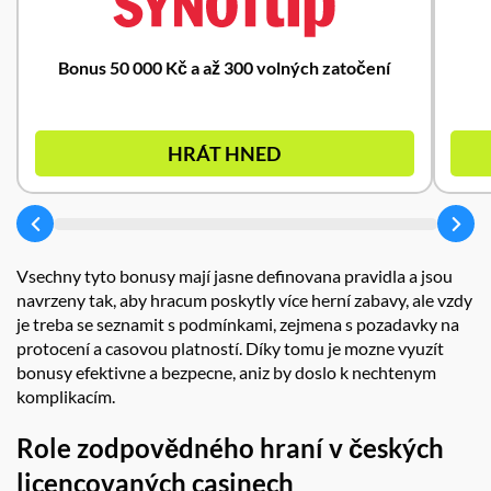
Bonus 50 000 Kč a až 300 volných zatočení
HRÁT HNED
V
s
echny tyto bonusy maj
í
jasn
e
definovan
a
pravidla a jsou
navr
z
eny tak, aby hr
a
c
u
m
poskytly v
í
ce hern
í
z
a
bavy, ale v
z
dy
je t
r
eba se sezn
a
mit s podm
í
nkami, zejm
e
na s
po
z
adavky na
proto
c
en
í
a
c
asovou platnost
í
. D
í
ky tomu je mo
z
n
e
vyu
z
í
t
bonusy efektivn
e
a
bezpe
c
n
e
, ani
z
by do
s
lo k necht
e
n
y
m
komplikac
í
m.
Role zodpovědného hraní v českých
licencovaných casinech