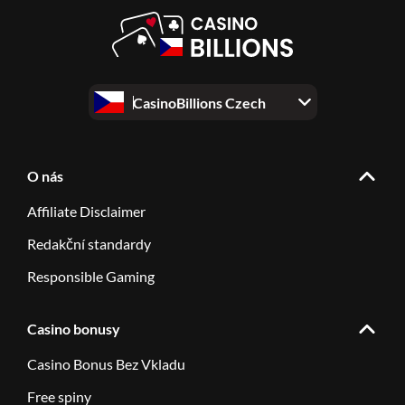
CasinoBillions Czech
O nás
Affiliate Disclaimer
Redakční standardy
Responsible Gaming
Casino bonusy
Casino Bonus Bez Vkladu
Free spiny