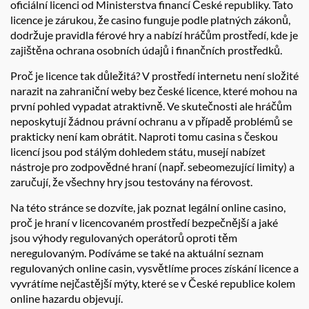
oficiální licenci od Ministerstva financí České
republiky. Tato
licence je zárukou, že casino funguje podle platných zákonů,
dodržuje
pravidla férové hry a nabízí hráčům prostředí, kde je
zajištěna ochrana osobních údajů i
finančních prostředků.
Proč je licence tak důležitá? V prostředí internetu není složité
narazit na zahraniční weby bez české licence, které mohou na
první pohled vypadat atraktivně. Ve skutečnosti ale hráčům
neposkytují žádnou právní ochranu a v případě problémů se
prakticky není kam obrátit. Naproti tomu casina s českou
licencí jsou pod stálým dohledem státu, musejí nabízet
nástroje pro zodpovědné hraní (např. sebeomezující limity) a
zaručují, že všechny hry jsou testovány na férovost.
Na této stránce se dozvíte, jak poznat legální online casino,
proč je hraní v licencovaném prostředí bezpečnější a jaké
jsou výhody regulovaných operátorů oproti těm
neregulovaným. Podíváme se také na aktuální seznam
regulovaných online casin, vysvětlíme proces získání licence a
vyvrátíme nejčastější mýty, které se v České republice kolem
online hazardu objevují.