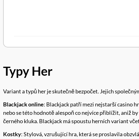
Typy Her
Variant a typů her je skutečně bezpočet. Jejich společný
Blackjack online
: Blackjack patří mezi nejstarší casino h
nebo se této hodnotě alespoň co nejvíce přiblížit, aniž b
černého kluka. Blackjack má spoustu herních variant vče
Kostky
: Stylová, vzrušující hra, která se proslavila ob