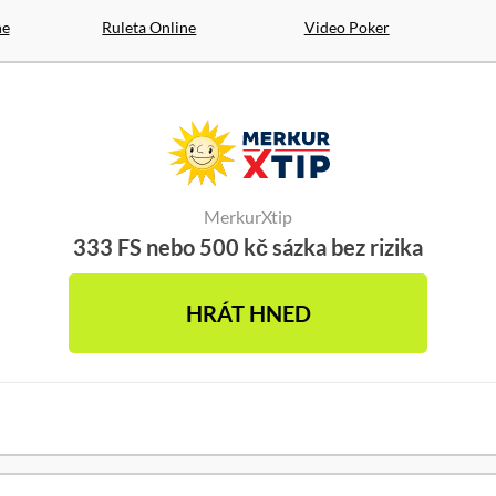
ne
Ruleta Online
Video Poker
MerkurXtip
333 FS nebo 500 kč sázka bez rizika
HRÁT HNED