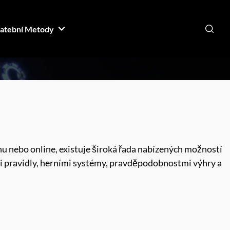
latební Metody
nu nebo online, existuje široká řada nabízených možností
ími pravidly, herními systémy, pravděpodobnostmi výhry a