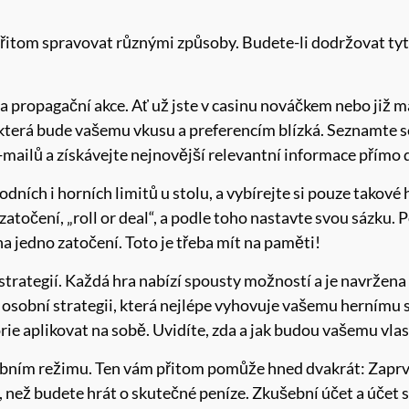
 přitom spravovat různými způsoby. Budete-li dodržovat tyto
a propagační akce. Ať už jste v casinu nováčkem nebo již má
, která bude vašemu vkusu a preferencím blízká. Seznamte
-mailů a získávejte nejnovější relevantní informace přímo 
dních i horních limitů u stolu, a vybírejte si pouze takové h
 zatočení, „roll or deal“, a podle toho nastavte svou sázku
na jedno zatočení. Toto je třeba mít na paměti!
 strategií. Každá hra nabízí spousty možností a je navržen
i osobní strategii, která nejlépe vyhovuje
vašemu
hernímu s
 teorie aplikovat na sobě. Uvidíte, zda a jak budou vašemu v
šebním režimu. Ten vám přitom pomůže hned dvakrát: Zaprv
ím, než budete hrát o skutečné peníze. Zkušební účet a účet