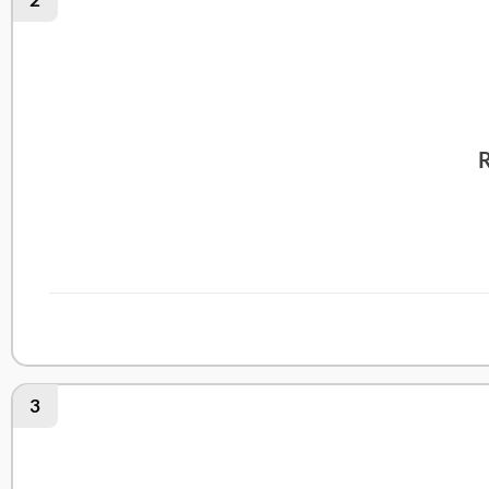
R
Recenze
3