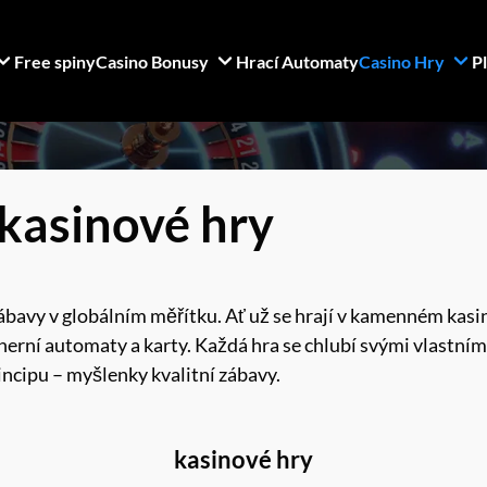
Free spiny
Casino Bonusy
Hrací Automaty
Casino Hry
P
 kasinové hry
ábavy v globálním měřítku. Ať už se hrají v kamenném kasi
ýherní automaty a karty. Každá hra se chlubí svými vlastn
ncipu – myšlenky kvalitní zábavy.
kasinové hry