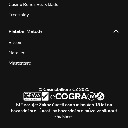
Casino Bonus Bez Vkladu
Free spiny
Platební Metody
Bitcoin
Neteller
Mastercard
© Casinobillions CZ 2025
MF varuje: Zákaz účasti osob mladších 18 let na
hazardní hře. Účastí na hazardní hře může vzniknout
závislost!