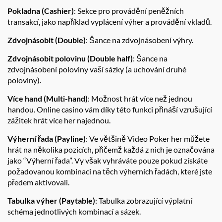
Pokladna (Cashier)
: Sekce pro provádění peněžních
transakcí, jako například vyplácení výher a provádění vkladů.
Zdvojnásobit (Double)
: Šance na zdvojnásobení výhry.
Zdvojnásobit polovinu (Double half)
: Šance na
zdvojnásobení poloviny vaší sázky (a uchování druhé
poloviny).
Více hand (Multi-hand)
: Možnost hrát více než jednou
handou. Online casino vám díky této funkci přináší vzrušující
zážitek hrát více her najednou.
Výherní řada (Payline)
: Ve většině Video Poker her můžete
hrát na několika pozicích, přičemž každá z nich je označována
jako “Výherní řada”. Vy však vyhráváte pouze pokud získáte
požadovanou kombinaci na těch výherních řadách, které jste
předem aktivovali.
Tabulka výher (Paytable)
: Tabulka zobrazující výplatní
schéma jednotlivých kombinací a sázek.