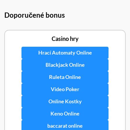
Doporučené bonus
Casino hry
Hrací Automaty Online
Blackjack Online
Ruleta Online
Video Poker
Online Kostky
Keno Online
baccarat online