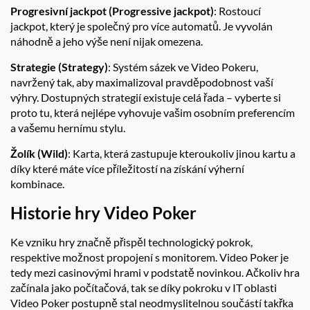
Progresivní jackpot (Progressive jackpot)
: Rostoucí
jackpot, který je společný pro více automatů. Je vyvolán
náhodně a jeho výše není nijak omezena.
Strategie (Strategy)
: Systém sázek ve Video Pokeru,
navržený tak, aby maximalizoval pravděpodobnost vaší
výhry. Dostupných strategií existuje celá řada – vyberte si
proto tu, která nejlépe vyhovuje vašim osobním preferencím
a vašemu hernímu stylu.
Žolík (Wild)
: Karta, která zastupuje kteroukoliv jinou kartu a
díky které máte více příležitostí na získání výherní
kombinace.
Historie hry Video Poker
Ke vzniku hry značně přispěl technologický pokrok,
respektive možnost propojení s monitorem. Video Poker je
tedy mezi casinovými hrami v podstatě novinkou. Ačkoliv hra
začínala jako počítačová, tak se díky pokroku v IT oblasti
Video Poker postupně stal neodmyslitelnou součástí takřka