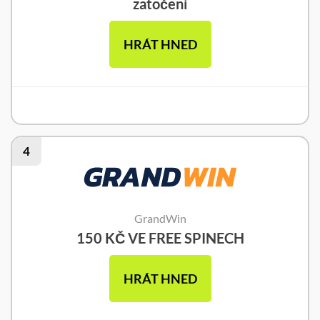
zatočení
HRÁT HNED
Recenze
4
GrandWin
150 KČ VE FREE SPINECH
HRÁT HNED