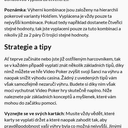
Poznámka
: Výherní kombinace jsou založeny na hierarchii
pokerové varianty Hold’em. Vyplácena je vždy pouze ta
nejvyšší kombinace. Pokud tedy například dostanete čtveřici
stejné hodnoty, tak jste vyplaceni pouze za tuto kombinaci a
nikoliv již za 2 páry či trojici stejné hodnoty.
Strategie a tipy
Ať teprve začínáte nebo jste již ostříleným harcovníkem, tak
se v každém případě vyplatí znát několik základních tipů, díky
nimž můžete ve hře Video Poker zvýšit svoji šanci na výhru a
naopak snížit výhodu casina. Žádný z uvedených tipů vám
však samozřejmě nezaručí výhru. Budete si díky nim však
moci vychutnat Video Poker hry skutečně naplno. Níže
naleznete pár základních konceptů a myšlenek, které vám
mohou do začátku pomoci.
Vyznejte se ve svých kartách
: Musíte vždy vědět, které
karty se vyplatí držet a které naopak zahodit tak, aby
pravděpodobnost vaší výhry byla co možná nejvyšší. Jinými