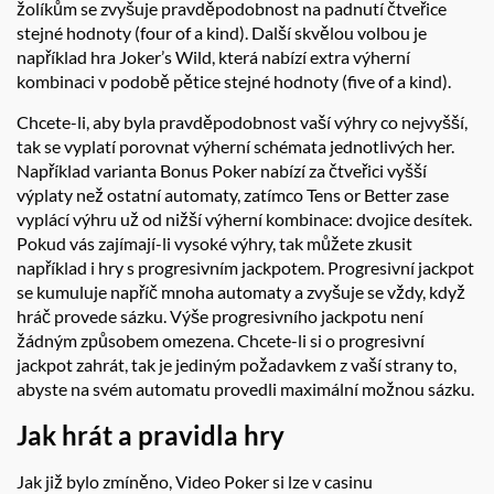
žolíkům se zvyšuje pravděpodobnost na padnutí čtveřice
stejné hodnoty (four of a kind). Další skvělou volbou je
například hra Joker’s Wild, která nabízí extra výherní
kombinaci v podobě pětice stejné hodnoty (five of a kind).
Chcete-li, aby byla pravděpodobnost vaší výhry co nejvyšší,
tak se vyplatí porovnat výherní schémata jednotlivých her.
Například varianta Bonus Poker nabízí za čtveřici vyšší
výplaty než ostatní automaty, zatímco Tens or Better zase
vyplácí výhru už od nižší výherní kombinace: dvojice desítek.
Pokud vás zajímají-li vysoké výhry, tak můžete zkusit
například i hry s progresivním jackpotem. Progresivní jackpot
se kumuluje napříč mnoha automaty a zvyšuje se vždy, když
hráč provede sázku. Výše progresivního jackpotu není
žádným způsobem omezena. Chcete-li si o progresivní
jackpot zahrát, tak je jediným požadavkem z vaší strany to,
abyste na svém automatu provedli maximální možnou sázku.
Jak hrát a pravidla hry
Jak již bylo zmíněno, Video Poker si lze v casinu