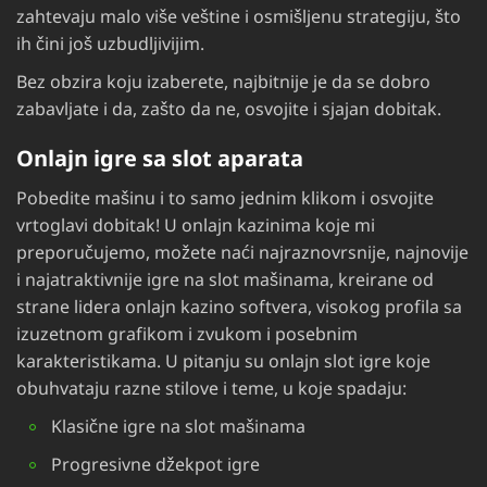
zahtevaju malo više veštine i osmišljenu strategiju, što
ih čini još uzbudljivijim.
Bez obzira koju izaberete, najbitnije je da se dobro
zabavljate i da, zašto da ne, osvojite i sjajan dobitak.
Onlajn igre sa slot aparata
Pobedite mašinu i to samo jednim klikom i osvojite
vrtoglavi dobitak! U onlajn kazinima koje mi
preporučujemo, možete naći najraznovrsnije, najnovije
i najatraktivnije igre na slot mašinama, kreirane od
strane lidera onlajn kazino softvera, visokog profila sa
izuzetnom grafikom i zvukom i posebnim
karakteristikama. U pitanju su onlajn slot igre koje
obuhvataju razne stilove i teme, u koje spadaju:
Klasične igre na slot mašinama
Progresivne džekpot igre