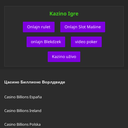
Kazino Igre
Onlajn rulet
Onlajn Slot Mašine
onlajn Blekdzek
video poker
Kazino uživo
Цасино Биллионс Ворлдвиде
Casino Billions España
Casino Billions Ireland
Casino Billions Polska