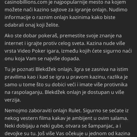
casinobillions.com je najpopularnije mesto na kojem
možete naći kazino sajtove za igranje onlajn. Nudimo
informacije o raznim onlajn kazinima kako biste
odabrali onaj koji želite.
Ako ste dobar pokeraš, premestite svoje znanje na
internet i igrajte protiv celog sveta. Kazina nude više
vrsta Video Poker igara, između kojih ćete sigurno naći
onu koja Vam se najviše dopada.
Tu je poznati Blekdžek onlajn. Igra se zasniva na istim
pravilima kao i kad se igra u pravom kazinu, razlika je
samo u tome što su dobici veći i imate više protivnika
na raspolaganju. Blekdžek onlajn je dostupan u više
verzija.
Nemojmo zaboraviti onlajn Rulet. Sigurno se sećate iz
nekog vestern filma kakav je ambijent u ovim salama.
Neki dobijaju a neki gube, otvara se šampanjac, a i
devojke su tu. Još više Vas očekuje u jednom od kazina