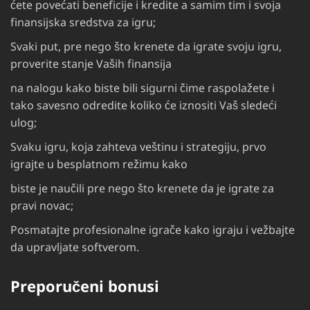
ćete povećati beneficije i kredite a samim tim i svoja
finansijska sredstva za igru;
Svaki put, pre nego što krenete da igrate svoju igru,
proverite stanje Vaših finansija
na nalogu kako biste bili sigurni čime raspolažete i
tako savesno odredite koliko će iznositi Vaš sledeći
ulog;
Svaku igru, koja zahteva veštinu i strategiju, prvo
igrajte u besplatnom režimu kako
biste je naučili pre nego što krenete da je igrate za
pravi novac;
Posmatajte profesionalne igrače kako igraju i vežbajte
da upravljate softverom.
Preporučeni bonusi