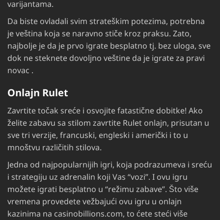
varijantama.
Da biste ovladali svim strateškim potezima, potrebna
je veština koja se naravno stiče kroz praksu. Zato,
najbolje je da je prvo igrate besplatno tj. bez uloga, sve
dok ne steknete dovoljno veštine da je igrate za pravi
novac .
Onlajn Rulet
Zavrtite točak sreće i osvojite fatastične dobitke! Ako
želite zabavu sa stilom zavrtite Rulet onlajn, prisutan u
sve tri verzije, francuski, engleski i američki i to u
mnoštvu različitih stilova.
Jedna od najpopularnijih igri, koja podrazumeva i sreću
i strategiju uz adrenalin koji Vas “vozi”. I ovu igru
možete igrati besplatno u “režimu zabave”. Što više
vremena provedete vežbajući ovu igru u onlajn
kazinima na casinobillions.com, to ćete steći više