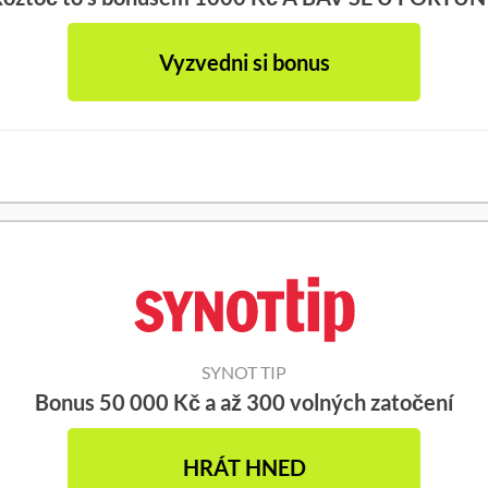
Vyzvedni si bonus
SYNOT TIP
Bonus 50 000 Kč a až 300 volných zatočení
HRÁT HNED