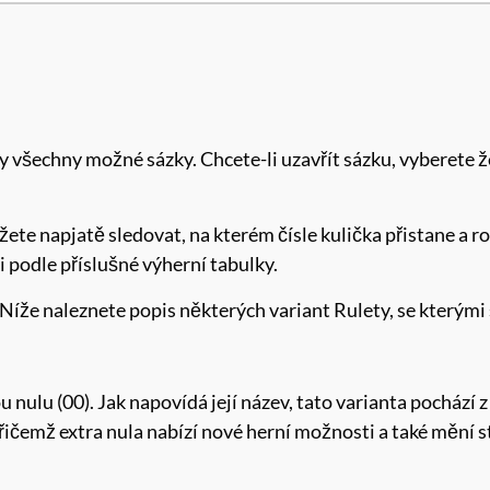
ny všechny možné sázky. Chcete-li uzavřít sázku, vyberete 
žete napjatě sledovat, na kterém čísle kulička přistane a 
 podle příslušné výherní tabulky.
 Níže naleznete popis některých variant Rulety, se kterými
u nulu (00). Jak napovídá její název, tato varianta pochází
řičemž extra nula nabízí nové herní možnosti a také mění st