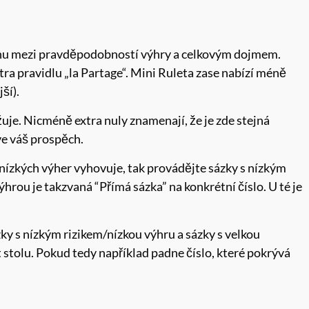
nováhu mezi pravděpodobností výhry a celkovým dojmem.
a pravidlu „la Partage“. Mini Ruleta zase nabízí méně
ší).
uje. Nicméně extra nuly znamenají, že je zde stejná
ve váš prospěch.
 nízkých výher vyhovuje, tak provádějte sázky s nízkým
hrou je takzvaná “Přímá sázka” na konkrétní číslo. U té je
zky s nízkým rizikem/nízkou výhru a sázky s velkou
 stolu. Pokud tedy například padne číslo, které pokrývá