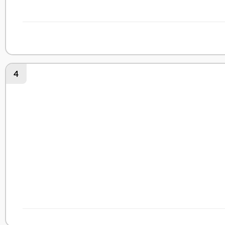
Recenze
4