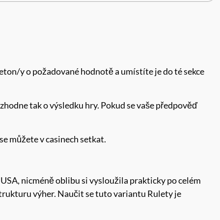
žeton/y o požadované hodnotě a umístíte je do té sekce
rozhodne tak o výsledku hry. Pokud se vaše předpověď
 se můžete v casinech setkat.
 z USA, nicméně oblibu si vysloužila prakticky po celém
rukturu výher. Naučit se tuto variantu Rulety je