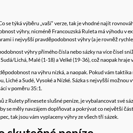
e. Co se týká výběru „vaší“ verze, tak je vhodné najít rov
bnost výhry, nicméně Francouzská Ruleta má výhodu v extr
rami i nejvyšší pravděpodobnost výhry (a je rovněž rychlej
odobnost výhry přímého čísla nebo sázky na více čísel sniž
Sudá/Lichá, Malé (1-18) a Velké (19-36), což naopak hraje 
ravděpodobnost na výhru nízká, a naopak. Pokud vám taktika
, Liché a Sudé, Vysoké a Nízké. Sázka s nejvyšší možnou vý
ácí v poměru 35:1.
ů z Rulety přinesete slušné peníze, je vybalancovat své sá
 by se měly navzájem doplňovat a pokrývat co největší část
pec, tak jsou vám vyplaceny výhry ze všech tří sázek.