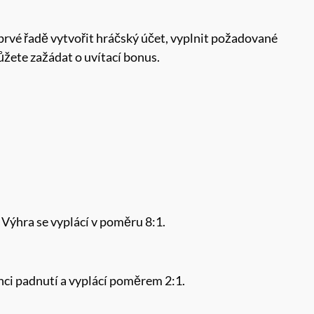
v prvé řadě vytvořit hráčský účet, vyplnit požadované
žete zažádat o uvítací bonus.
. Výhra se vyplácí v poměru 8:1.
ci padnutí a vyplácí poměrem 2:1.