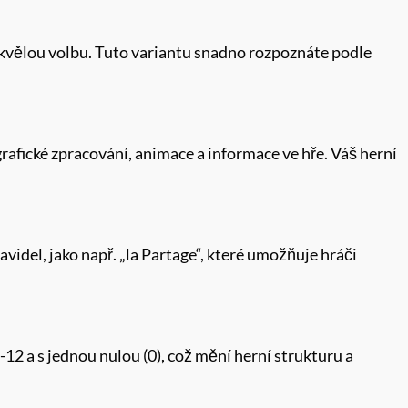
skvělou volbu. Tuto variantu snadno rozpoznáte podle
rafické zpracování, animace a informace ve hře. Váš herní
videl, jako např. „la Partage“, které umožňuje hráči
-12 a s jednou nulou (0), což mění herní strukturu a