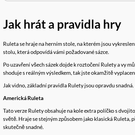
Jak hrát a pravidla hry
Ruleta se hraje na herním stole, na kterém jsou vykresle
stolu, která odpovídá vámi požadované sázce.
Po uzavření všech sázek dojde k roztočení Rulety a vy mů
shoduje s reálným výsledkem, tak jste okamžitě vyplaceni
Jak vidno, základní pravidla Rulety jsou opravdu snadná.
Americká Ruleta
Tato verze Rulety obsahuje na kole extra políčko s dvojito
světě. Hraje se stejným způsobem jako klasická Ruleta, p
skutečně snadné.