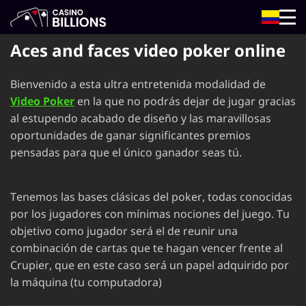
Aces and faces video poker online
Bienvenido a esta ultra entretenida modalidad de
Video Poker
en la que no podrás dejar de jugar gracias
al estupendo acabado de diseño y las maravillosas
oportunidades de ganar significantes premios
pensadas para que el único ganador seas tú.
Tenemos las bases clásicas del poker, todas conocidas
por los jugadores con mínimas nociones del juego. Tu
objetivo como jugador será el de reunir una
combinación de cartas que te hagan vencer frente al
Crupier, que en este caso será un papel adquirido por
la máquina (tu computadora)