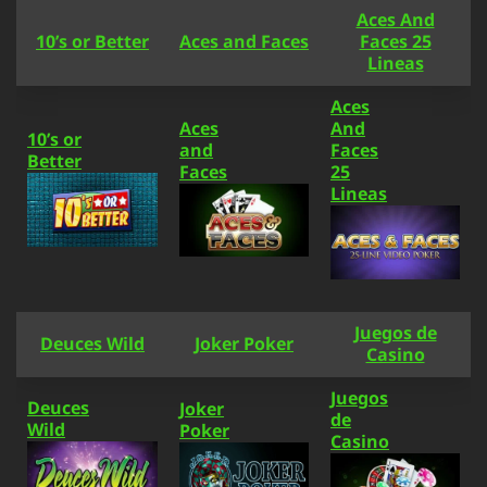
Aces And
10’s or Better
Aces and Faces
Faces 25
Lineas
Aces
Aces
And
10’s or
and
Faces
Better
Faces
25
Lineas
Juegos de
Deuces Wild
Joker Poker
Casino
Juegos
Deuces
Joker
de
Wild
Poker
Casino