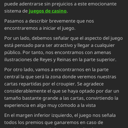
puede adentrarse sin prejuicios a este emocionante
sistema de
juegos de casino
.
Pasamos a describir brevemente que nos
encontraremos a iniciar el juego.
Por un lado, debemos señalar que el aspecto del juego
está pensado para ser atractivo y llegar a cualquier
público. Por tanto, nos encontramos con amenas
ilustraciones de Reyes y Reinas en la parte superior.
Por otro lado, vamos a encontrarnos en la parte
central la que será la zona donde veremos nuestras
cartas repartidas por el croupier. Se agradece
considerablemente el que se haya optado por dar un
tamaño bastante grande a las cartas, convirtiendo la
experiencia en algo muy cómodo a la vista
En el margen inferior izquierdo, el juego nos señala
todos los premios que ganaremos en caso de