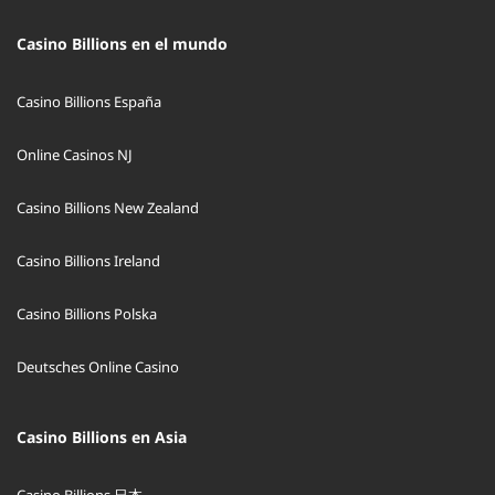
Casino Billions en el mundo
Casino Billions España
Online Casinos NJ
Casino Billions New Zealand
Casino Billions Ireland
Casino Billions Polska
Deutsches Online Casino
Casino Billions en Asia