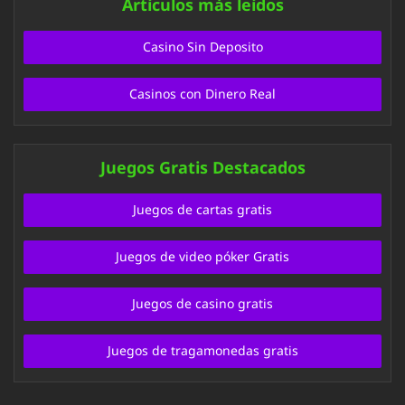
Artículos más leídos
Casino Sin Deposito
Casinos con Dinero Real
Juegos Gratis Destacados
Juegos de cartas gratis
Juegos de video póker Gratis
Juegos de casino gratis
Juegos de tragamonedas gratis