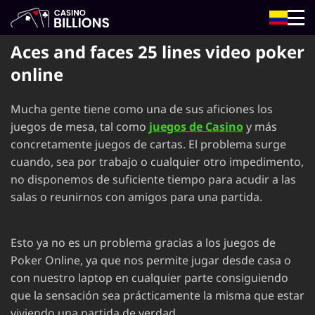
Aces and faces 25 lines video poker
online
Mucha gente tiene como una de sus aficiones los
juegos de mesa, tal como
juegos de Casino
y más
concretamente juegos de cartas. El problema surge
cuando, sea por trabajo o cualquier otro impedimento,
no disponemos de suficiente tiempo para acudir a las
salas o reunirnos con amigos para una partida.
Esto ya no es un problema gracias a los juegos de
Poker Online, ya que nos permite jugar desde casa o
con nuestro laptop en cualquier parte consiguiendo
que la sensación sea prácticamente la misma que estar
viviendo una partida de verdad.