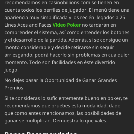
recomendamos en casinobillions.com se tienen en
cuenta todos los perfiles de jugador. El menú tiene una
apariencia muy simplificada y los recién llegados a 25
Lines Aces and Faces
Video Poker
no tardarán en
comprender el sistema, así como entender los botones
y el desarrollo de la partida. Además, si se consigue un
monto considerable y decide retirarse sin seguir
arriesgando, podrá hacerlo sin problemas en cualquier
momento. Todo son facilidades en éste divertido
juego.
No dejes pasar la Oportunidad de Ganar Grandes
Premios
Si te consideras lo suficientemente bueno en poker, te
recomendamos que pruebes esta modalidad, dado
que como antes mencionamos, las posibilidades de
ganar se multiplican. Demuestra lo que vales.