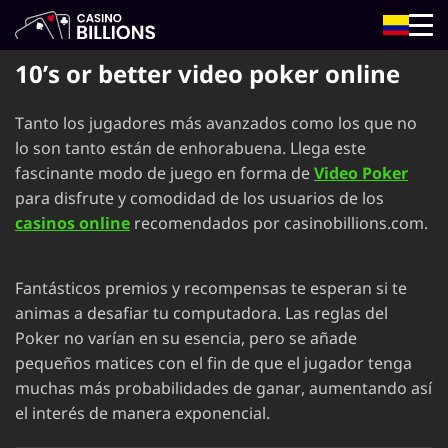
10’s or better video poker online
Tanto los jugadores más avanzados como los que no
lo son tanto están de enhorabuena. Llega este
fascinante modo de juego en forma de
Video Poker
para disfrute y comodidad de los usuarios de los
casinos online
recomendados por casinobillions.com.
Fantásticos premios y recompensas te esperan si te
animas a desafiar tu computadora. Las reglas del
Poker no varían en su esencia, pero se añade
pequeños matices con el fin de que el jugador tenga
muchas más probabilidades de ganar, aumentando así
el interés de manera exponencial.