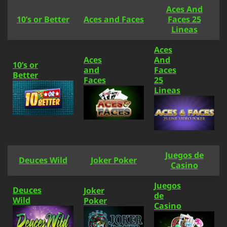
Aces And
10’s or Better
Aces and Faces
Faces 25
Lineas
Aces
Aces
And
10’s or
and
Faces
Better
Faces
25
Lineas
Juegos de
Deuces Wild
Joker Poker
Casino
Juegos
Deuces
Joker
de
Wild
Poker
Casino