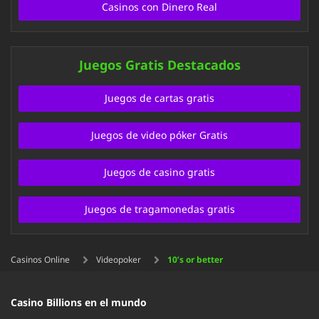
Casinos con Dinero Real
Juegos Gratis Destacados
Juegos de cartas gratis
Juegos de video póker Gratis
Juegos de casino gratis
Juegos de tragamonedas gratis
Casinos Online
Videopoker
10’s or better
Casino Billions en el mundo