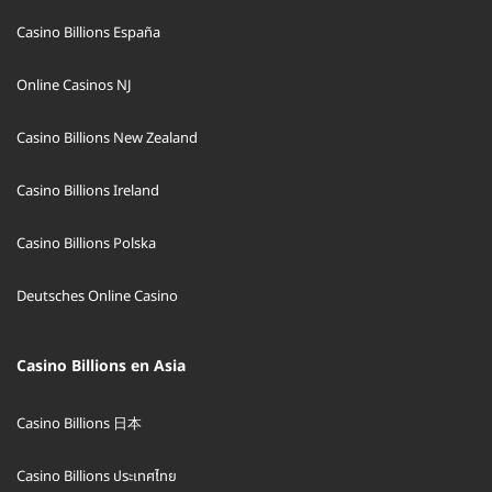
Casino Billions España
Online Casinos NJ
Casino Billions New Zealand
Casino Billions Ireland
Casino Billions Polska
Deutsches Online Casino
Casino Billions en Asia
Casino Billions 日本
Casino Billions ประเทศไทย