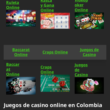
Videop
Rasca
Ruleta
oker
y Gana
Online
Online
Online
Baccarat
Juegos de
Craps Online
Online
Casino
Baccar
Juegos
Craps
at
de
Online
Online
Casino
Juegos de casino online en Colombia