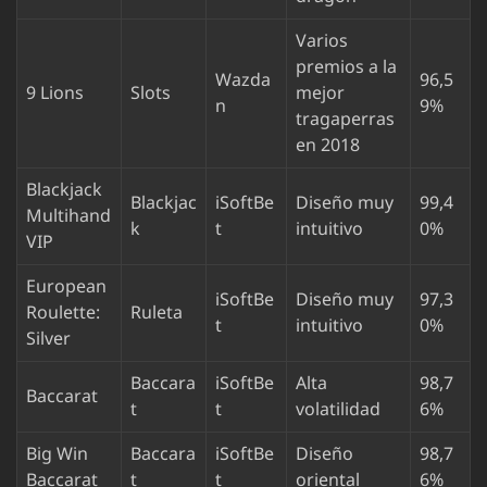
Varios
premios a la
Wazda
96,5
9 Lions
Slots
mejor
n
9%
tragaperras
en 2018
Blackjack
Blackjac
iSoftBe
Diseño muy
99,4
Multihand
k
t
intuitivo
0%
VIP
European
iSoftBe
Diseño muy
97,3
Roulette:
Ruleta
t
intuitivo
0%
Silver
Baccara
iSoftBe
Alta
98,7
Baccarat
t
t
volatilidad
6%
Big Win
Baccara
iSoftBe
Diseño
98,7
Baccarat
t
t
oriental
6%