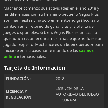
pertenece a la misma compañía.
Machance comenzó sus actividades en el año 2018 y
las diferencias con su hermano pequeño Vegas Plus
son manifiestas y no sólo en el entorno gráfico, sino
también en el retorno de ganancias y la oferta de
juegos disponibles. Si bien, Vegas Plus es un casino
que nunca recomendaríamos a nadie que no fuese un
jugador experto, Machance es un buen operador para
iniciarse en el apasionante mundo de los
casinos
online
internacionales.
Tarjeta de Información
FUNDACIÓN:
2018
LICENCIA DE LA
LICENCIA Y
AUTORIDAD DEL JUEGO
REGULACIÓN:
DE CURAZAO