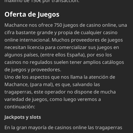
máximo de 150€ por transacción.
Oferta de Juegos
Machance nos ofrece 750 juegos de casino online, una
cifra bastante grande y propia de cualquier casino
online internacional. Muchos proveedores de juegos
necesitan licencia para comercializar sus juegos en
algunos países, (entre ellos España), por eso los
casinos no regulados suelen tener amplios catálogos
de juegos y proveedores.
Uno de los aspectos que nos llama la atención de
Machance, (para mal), es que, salvando las
tragaperras, este operador no dispone de mucha
variedad de juegos, como luego veremos a
continuación:
Jackpots y slots
En la gran mayoría de casinos online las tragaperras