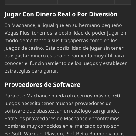
Jugar Con Dinero Real o Por Diversión
En Machance, al igual que en su hermano pequeño
Vegas Plus, tenemos la posibilidad de poder jugar en
modo demo tanto a sus tragaperras como en los
juegos de casino. Esta posibilidad de jugar sin tener
que gastar dinero es una herramienta muy útil para
conocer el funcionamiento de los juegos y establecer
estrategias para ganar.
Proveedores de Software
Para que Machance pueda ofrecernos más de 750
juegos necesita tener muchos proveedores de
software que abastezcan un catálogo tan grande.
Entre los proveedores de Machance encontramos
nombres muy conocidos en el mercado como son
BetSoft, Wazdan, Playson, ISoftBet o Boongo y otros