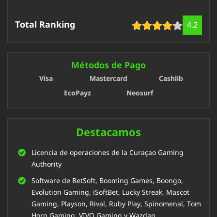
Total Ranking
4.2
Métodos de Pago
Visa
Mastercard
Cashlib
EcoPayz
Neosurf
Destacamos
Licencia de operaciones de la Curaçao Gaming
Authority
Software de BetSoft, Booming Games, Boongo,
Evolution Gaming, iSoftBet, Lucky Streak, Mascot
Gaming, Playson, Rival, Ruby Play, Spinomenal, Tom
Horn Gaming, VIVO Gaming y Wazdan.