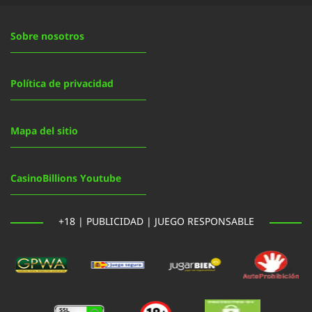
Sobre nosotros
Política de privacidad
Mapa del sitio
CasinoBillions Youtube
+18 | PUBLICIDAD | JUEGO RESPONSABLE