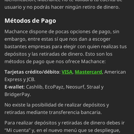
usuario y no podrás hacer ningún retiro de dinero.
Métodos de Pago
Machance dispone de pocas opciones de pago, sin
embargo, entre estas sí que nos dan a escoger
bastantes empresas para elegir con quien realizas tus
depósitos y las retiradas de dinero. Esto son los
métodos de pago que nos ofrece Machance:
Tarjetas crédito/débito
:
VISA
,
Mastercard
, American
Express y JCB.
E-wallet
: Cashlib, EcoPayz, Neosurf, Straal y
BridgerPay.
No existe la posibilidad de realizar depósitos y
retiradas mediante transferencia bancaria.
Para realizar depósitos y retiradas de dinero debes ir
“Mi cuenta” y, en el nuevo menú que se despliegue,