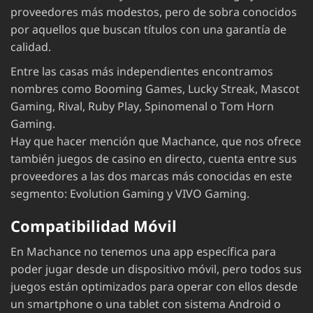
proveedores más modestos, pero de sobra conocidos
por aquellos que buscan títulos con una garantía de
calidad.
Entre las casas más independientes encontramos
nombres como Booming Games, Lucky Streak, Mascot
Gaming, Rival, Ruby Play, Spinomenal o Tom Horn
Gaming.
Hay que hacer mención que Machance, que nos ofrece
también juegos de casino en directo, cuenta entre sus
proveedores a las dos marcas más conocidas en este
segmento: Evolution Gaming y VIVO Gaming.
Compatibilidad Móvil
En Machance no tenemos una app específica para
poder jugar desde un dispositivo móvil, pero todos sus
juegos están optimizados para operar con ellos desde
un smartphone o una tablet con sistema Android o