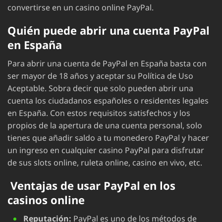
convertirse en un casino online PayPal.
Quién puede abrir una cuenta PayPal
en España
Para abrir una cuenta de PayPal en España basta con
ser mayor de 18 años y aceptar su Política de Uso
Aceptable. Sobra decir que solo pueden abrir una
cuenta los ciudadanos españoles o residentes legales
en España. Con estos requisitos satisfechos y los
propios de la apertura de una cuenta personal, solo
tienes que añadir saldo a tu monedero PayPal y hacer
un ingreso en cualquier casino PayPal para disfrutar
de sus slots online, ruleta online, casino en vivo, etc.
Ventajas de usar PayPal en los
casinos online
Reputación:
PayPal es uno de los métodos de