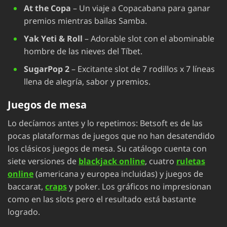
At the Copa
– Un viaje a Copacabana para ganar
premios mientras bailas Samba.
Yak Yeti & Roll
– Adorable slot con el abominable
hombre de las nieves del Tíbet.
SugarPop 2
– Excitante slot de 7 rodillos x 7 líneas
llena de alegría, sabor y premios.
Juegos de mesa
Lo decíamos antes y lo repetimos: Betsoft es de las
pocas plataformas de juegos que no han desatendido
los clásicos juegos de mesa. Su catálogo cuenta con
siete versiones de
blackjack online
, cuatro
ruletas
online
(americana y europea incluidas) y juegos de
baccarat,
craps
y poker. Los gráficos no impresionan
como en las slots pero el resultado está bastante
logrado.