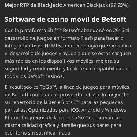
Mejor RTP de Blackjack
: American Blackjack (99.95%).
Software de casino móvil de Betsoft
Con la plataforma Shift™ Betsoft abandonó en 2016 el
desarrollo de juegos en formato Flash para hacerlo
íntegramente en HTML5, una tecnología que simplifica
el desarrollo de juegos y ayuda a que se éstos carguen
más rápido en los dispositivos móviles, mejora su
seguridad y rendimiento y facilita su compatibilidad en
todos los Betsoft casinos.
El resultado es ToGo™, la línea de juegos para móviles
de Betsoft con la que el proveedor ofrece lo mejor de
su repertorio de la serie Slots3™ para las pequeñas
pantallas. Optimizados para iOS, Android y Windows
Phone, los juegos de la serie ToGo™ conservan las
misma calidad gráfica y detalle que sus pares para
escritorio sin sacrificar nada.