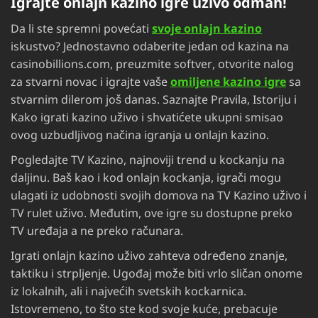
Igrajte onlajn kazino igre uživo odmah!
Da li ste spremni povećati
svoje onlajn kazino
iskustvo? Jednostavno odaberite jedan od kazina na
casinobillions.com, preuzmite softver, otvorite nalog
za stvarni novac i igrajte vaše
omiljene kazino igre
sa
stvarnim dilerom još danas. Saznajte Pravila, Istoriju i
Kako igrati kazino uživo i shvatićete ukupni smisao
ovog uzbudljivog načina igranja u onlajn kazino.
Pogledajte TV Kazino, najnoviji trend u kockanju na
daljinu. Baš kao i kod onlajn kockanja, igrači mogu
ulagati iz udobnosti svojih domova na TV Kazino uživo i
TV rulet uživo. Međutim, ove igre su dostupne preko
TV uređaja a ne preko računara.
Igrati onlajn kazino uživo zahteva određeno znanje,
taktiku i strpljenje. Ugođaj može biti vrlo sličan onome
iz lokalnih, ali i najvećih svetskih kockarnica.
Istovremeno, to što ste kod svoje kuće, prebacuje