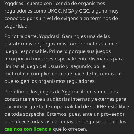
Yggdrasil cuenta con licencia de organismos
reguladores como UKGC, MGA y GGC, alguno muy
conocido por su nivel de exigencia en términos de
seguridad.
Por otra parte, Yggdrasil Gaming es una de las
plataformas de juegos más comprometidas con el
juego responsable. Primero porque sus juegos
incorporan funciones especialmente diseñadas para
limitar el juego del usuario y, segundo, por el
meticuloso cumplimiento que hace de los requisitos
que exigen los organismos reguladores.
Por último, los juegos de Yggdrasil son sometidos
constantemente a auditorías internas y externas para
garantizar que la de imparcialidad de su RNG está libre
de toda sospecha. Estamos, pues, ante un proveedor
que ofrece todas las garantías de juego seguro en los
casinos con licencia
que lo ofrecen.