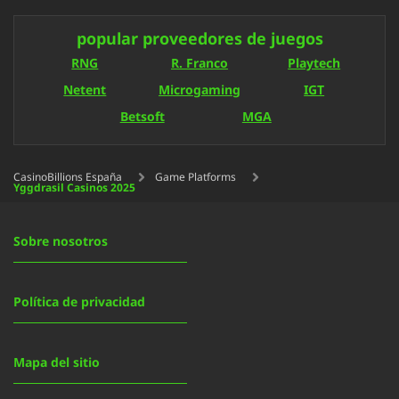
popular proveedores de juegos
RNG
R. Franco
Playtech
Netent
Microgaming
IGT
Betsoft
MGA
CasinoBillions España
Game Platforms
Yggdrasil Casinos 2025
Sobre nosotros
Política de privacidad
Mapa del sitio