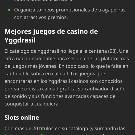
Organiza torneos promocionales de tragaperras
con atractivos premios.
Mejores juegos de casino de
Yggdrasil
El catálogo de Yggdrasil no llega a la centena (98). Una
cifra nada desdeñable para ser una de las plataformas
de juegos más jóvenes. En todo caso, lo que le falta en
cantidad le sobra en calidad. Los juegos que
encontrarás en los Yggdrasil casinos son conocidos
por su exquisita calidad gráfica, su cautivador diseño
de sonido y sus funciones avanzadas capaces de
conquistar a cualquiera.
Slots online
Con más de 70 títulos en su catálogo (y sumando) las