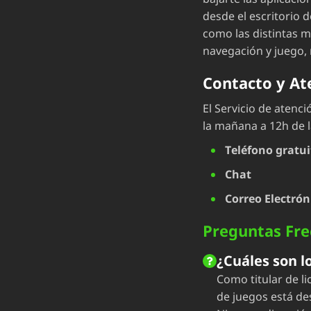
desde el escritorio d
como las distintas me
navegación y juego, 
Contacto y Ate
El Servicio de atenc
la mañana a 12h de 
Teléfono gratu
Chat
Correo Electrón
Preguntas Fre
¿Cuáles son l
Como titular de li
de juegos está de