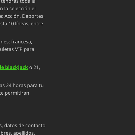
tendrás toda la
 la selección el
: Acción, Deportes,
sta 10 líneas, entre
ones: francesa,
uletas VIP para
e blackjack
o 21,
las 24 horas para tu
te permitirán
s, datos de contacto
bres, apellidos,