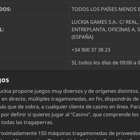
DOS:
TODOS LOS PAÍSES MENOS 
LUCKIA GAMES S.A.: C/ REAL, 
L:
ENTREPLANTA, OFICINAS A, 5
(ESPAÑA)
+34 900 37 38 23
SI, todos los días de 09:00 a 
gos
Luckia propone juegos muy diversos y de orígenes distintos.
en directo, múltiples tragamonedas, en fin, dispondrás de
más que de sobra, a cualquier cliente de casino en línea. Pa
or definir si quieres jugar al “Casino”, que comprende los
e todas las tragaperras.
proximadamente 150 máquinas tragamonedas de proveedore