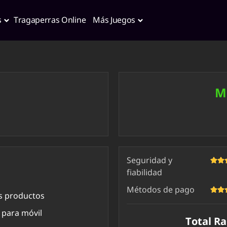
s
Tragaperras Online
Más Juegos
M
Seguridad y
fiabilidad
Métodos de pago
s productos
 para móvil
Total R