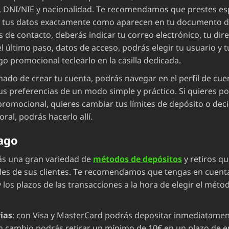
, DNI/NIE y nacionalidad. Te recomendamos que prestes esp
ar tus datos exactamente como aparecen en tu documento de
s de contacto, deberás indicar tu correo electrónico, tu di
el último paso, datos de acceso, podrás elegir tu usuario y t
o promocional teclearlo en la casilla dedicada.
do de crear tu cuenta, podrás navegar en el perfil de cuen
us preferencias de un modo simple y práctico. Si quieres p
promocional, quieres cambiar tus límites de depósito o dec
ral, podrás hacerlo allí.
ago
ás una gran variedad de
métodos de depósitos
y retiros qu
des de sus clientes. Te recomendamos que tengas en cuenta 
 y los plazos de las transacciones a la hora de elegir el mé
ias
: con Visa y MasterCard podrás depositar inmediatame
 cambio podrás retirar un mínimo de 10€ en un plazo de en