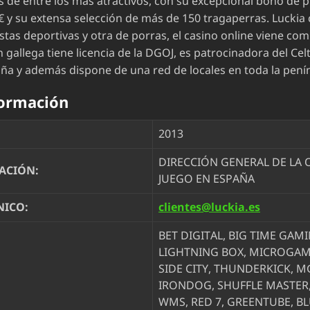
es de entre los más atractivos, con su excepcional bono de 
€ y su extensa selección de más de 150 tragaperras. Luckia
tas deportivas y otra de porras, el casino online viene com
 gallega tiene licencia de la DGOJ, es patrocinadora del Celt
ña y además dispone de una red de locales en toda la pení
formación
2013
DIRECCIÓN GENERAL DE LA
LACIÓN:
JUEGO EN ESPAÑA
NICO:
clientes@luckia.es
BET DIGITAL, BIG TIME GAM
LIGHTNING BOX, MICROGAMI
SIDE CITY, THUNDERKICK, M
IRONDOG, SHUFFLE MASTER, 
WMS, RED 7, GREENTUBE, B