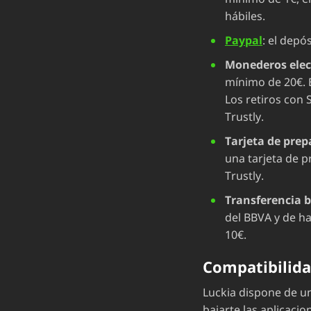
hábiles.
Paypal
: el depó
Monederos elec
mínimo de 20€. E
Los retiros con 
Trustly.
Tarjeta de pre
una tarjeta de 
Trustly.
Transferencia 
del BBVA y de ha
10€.
Compatibilid
Luckia dispone de un
bajarte las aplicaci