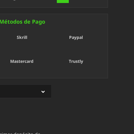
Métodos de Pago
Skrill
Paypal
Mastercard
Trustly