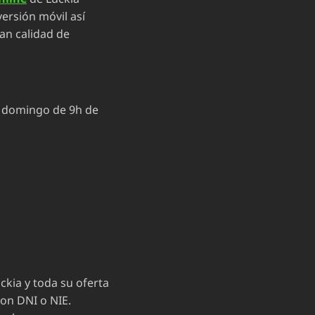
versión móvil así
ran calidad de
 a domingo de 9h de
ckia y toda su oferta
con DNI o NIE.