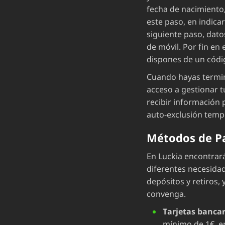
fecha de nacimiento
este paso, en indic
siguiente paso, dato
de móvil. Por fin en 
dispones de un códig
Cuando hayas termina
acceso a gestionar t
recibir información 
auto-exclusión tempo
Métodos de P
En Luckia encontrar
diferentes necesida
depósitos y retiros,
convenga.
Tarjetas bancar
mínimo de 1€, en