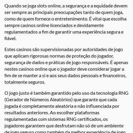
Quando se joga slots online, a segurança e a equidade devem
ser sempre as principais preocupações tanto de quem joga,
como de quem fornece o entretenimento. É vital que escolha
sempre casinos online licenciados e devidamente
regulamentados a fim de garantir uma experiência segura e
fiável.
Estes casinos são supervisionadas por autoridades de jogo
que aplicam rigorosas normas de proteção do jogador,
segurança de dados e práticas de jogo responsáveis. É apenas
nestes casinos online que o jogador deve considerar jogar a
fim de se manter a si e aos seus dados pessoais e financeiros,
totalmente seguros.
O jogo justo é também garantido pelo uso da tecnologia RNG
(Gerador de Números Aleatórios) que garante que cada
jogada é completamente aleatória e não influenciada por
resultados anteriores. Ao escolher plataformas
regulamentadas com sistemas RNG certificados, os
jogadores garantem que desfrutam não só de um ambiente
de jogo seguro como também da melhor experiência de jogo