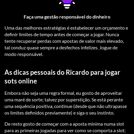
Faça uma gestão responsável do dinheiro
Uma das melhores estratégias é estabelecer um orçamento e
definir limites de tempo antes de começar a jogar. Nunca
tente recuperar perdas com apostas de valor mais elevado,
tal conduz quase sempre a desfechos infelizes. Jogue de
modo responsável.
As dicas pessoais do Ricardo para jogar
sots online
Embora não seja uma regra formal, eu gosto de aproveitar
uma maré de sorte; talvez por superstição. Se está perante
uma sequência positiva, continue (desde que não ultrapasse
os limites definidos previamente) e siga o seu instinto.
De resto gosto de começar com a aposta mínima numa slot
para as primeiras jogadas para ver como se comporta a slot;