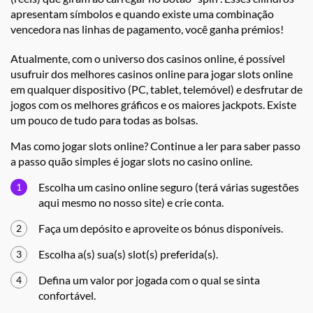
apresentam símbolos e quando existe uma combinação
vencedora nas linhas de pagamento, você ganha prémios!
Atualmente, com o universo dos casinos online, é possível
usufruir dos melhores casinos online para jogar slots online
em qualquer dispositivo (PC, tablet, telemóvel) e desfrutar de
jogos com os melhores gráficos e os maiores jackpots. Existe
um pouco de tudo para todas as bolsas.
Mas como jogar slots online? Continue a ler para saber passo
a passo quão simples é jogar slots no casino online.
Escolha um casino online seguro (terá várias sugestões
aqui mesmo no nosso site) e crie conta.
Faça um depósito e aproveite os bónus disponíveis.
Escolha a(s) sua(s) slot(s) preferida(s).
Defina um valor por jogada com o qual se sinta
confortável.