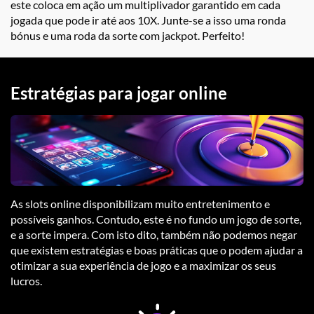
este coloca em ação um multiplivador garantido em cada
jogada que pode ir até aos 10X. Junte-se a isso uma ronda
bónus e uma roda da sorte com jackpot. Perfeito!
Estratégias para jogar online
As slots online disponibilizam muito entretenimento e
possíveis ganhos. Contudo, este é no fundo um jogo de sorte,
e a sorte impera. Com isto dito, também não podemos negar
que existem estratégias e boas práticas que o podem ajudar a
otimizar a sua experiência de jogo e a maximizar os seus
lucros.