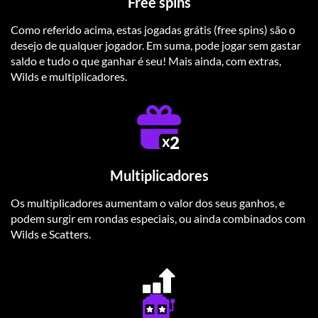
Free spins
Como referido acima, estas jogadas grátis (free spins) são o
desejo de qualquer jogador. Em suma, pode jogar sem gastar
saldo e tudo o que ganhar é seu! Mais ainda, com extras,
Wilds e multiplicadores.
Multiplicadores
Os multiplicadores aumentam o valor dos seus ganhos, e
podem surgir em rondas especiais, ou ainda combinados com
Wilds e Scatters.