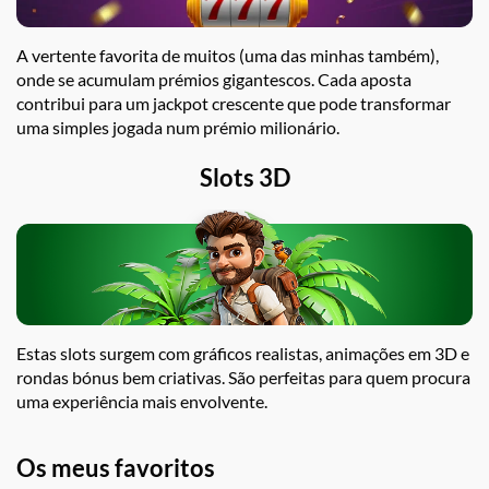
A vertente favorita de muitos (uma das minhas também),
onde se acumulam prémios gigantescos. Cada aposta
contribui para um jackpot crescente que pode transformar
uma simples jogada num prémio milionário.
Slots 3D
Estas slots surgem com gráficos realistas, animações em 3D e
rondas bónus bem criativas. São perfeitas para quem procura
uma experiência mais envolvente.
Os meus favoritos