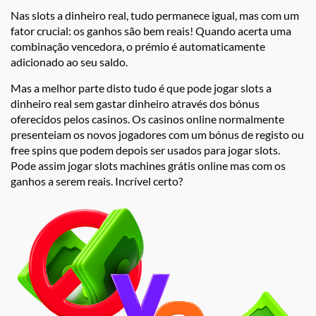
Nas slots a dinheiro real, tudo permanece igual, mas com um
fator crucial: os ganhos são bem reais! Quando acerta uma
combinação vencedora, o prémio é automaticamente
adicionado ao seu saldo.
Mas a melhor parte disto tudo é que pode jogar slots a
dinheiro real sem gastar dinheiro através dos bónus
oferecidos pelos casinos. Os casinos online normalmente
presenteiam os novos jogadores com um bónus de registo ou
free spins que podem depois ser usados para jogar slots.
Pode assim jogar slots machines grátis online mas com os
ganhos a serem reais. Incrível certo?