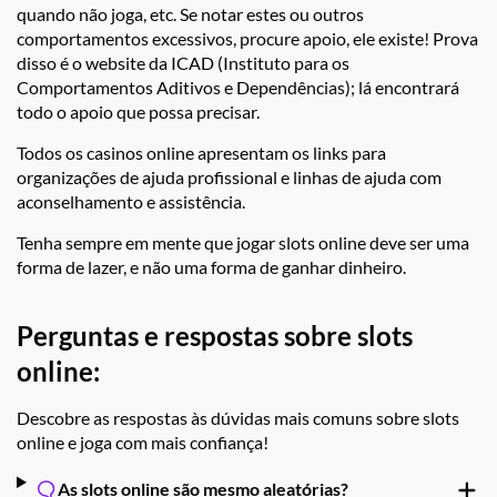
quando não joga, etc. Se notar estes ou outros
comportamentos excessivos, procure apoio, ele existe! Prova
disso é o website da ICAD (Instituto para os
Comportamentos Aditivos e Dependências); lá encontrará
todo o apoio que possa precisar.
Todos os casinos online apresentam os links para
organizações de ajuda profissional e linhas de ajuda com
aconselhamento e assistência.
Tenha sempre em mente que jogar slots online deve ser uma
forma de lazer, e não uma forma de ganhar dinheiro.
Perguntas e respostas sobre slots
online:
Descobre as respostas às dúvidas mais comuns sobre slots
online e joga com mais confiança!
As slots online são mesmo aleatórias?