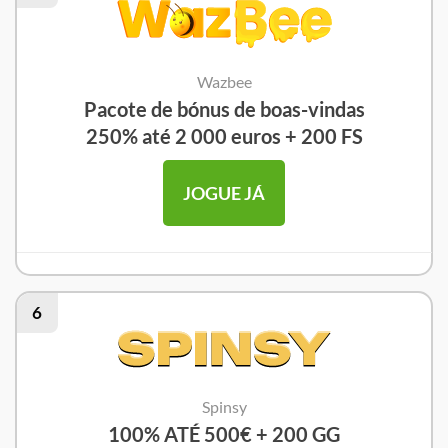
Wazbee
Pacote de bónus de boas-vindas
250% até 2 000 euros + 200 FS
JOGUE JÁ
6
Spinsy
100% ATÉ 500€ + 200 GG