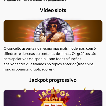
Vídeo slots
O conceito assenta no mesmo mas mais modernas, com 5
cilindros, e dezenas ou centenas de linhas. Os gráficos são
bem apelativos e disponibilizam todas a funções
apaixonantes que falámos no tópico anterior (free spins,
rondas bónus, multiplicadores).
Jackpot progressivo