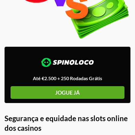
Até €2.500 + 250 Rodadas Grátis
JOGUE JÁ
Segurança e equidade nas slots online
dos casinos