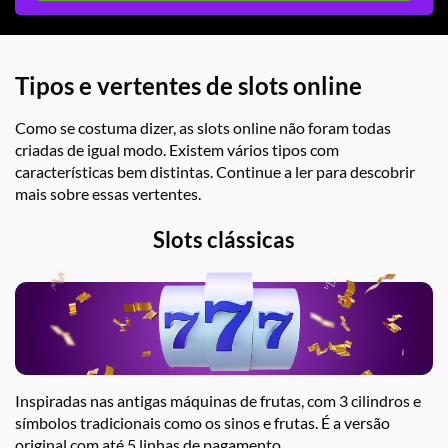
Tipos e vertentes de slots online
Como se costuma dizer, as slots online não foram todas
criadas de igual modo. Existem vários tipos com
características bem distintas. Continue a ler para descobrir
mais sobre essas vertentes.
Slots clássicas
Inspiradas nas antigas máquinas de frutas, com 3 cilindros e
símbolos tradicionais como os sinos e frutas. É a versão
original com até 5 linhas de pagamento.