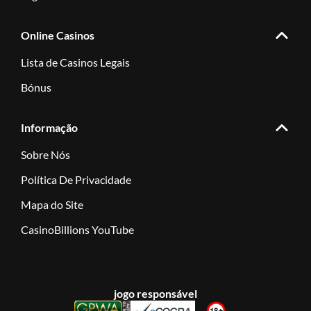
Online Casinos
Lista de Casinos Legais
Bónus
Informação
Sobre Nós
Política De Privacidade
Mapa do Site
CasinoBillions YouTube
jogo responsável