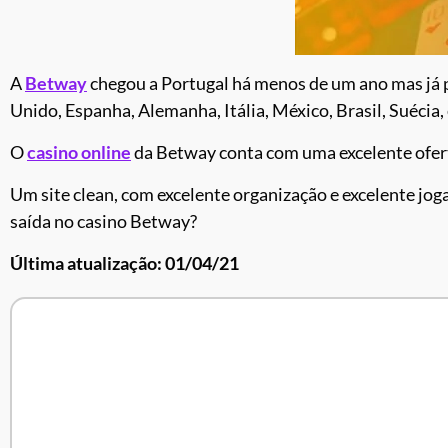
A
Betway
chegou a Portugal há menos de um ano mas já 
Unido, Espanha, Alemanha, Itália, México, Brasil, Suécia,
O
casino online
da Betway conta com uma excelente ofer
Um site clean, com excelente organização e excelente jog
saída no casino Betway?
Última atualização: 01/04/21