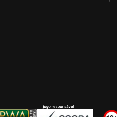
jogo responsável