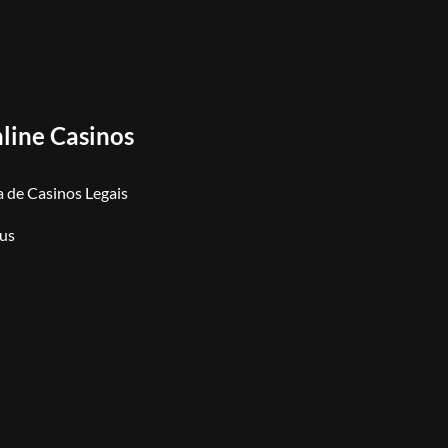
line Casinos
a de Casinos Legais
us