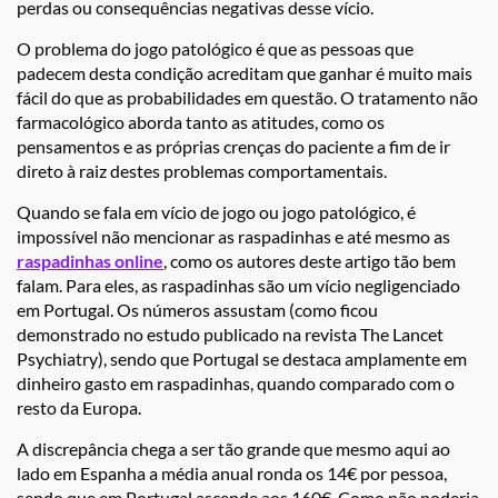
perdas ou consequências negativas desse vício.
O problema do jogo patológico é que as pessoas que
padecem desta condição acreditam que ganhar é muito mais
fácil do que as probabilidades em questão. O tratamento não
farmacológico aborda tanto as atitudes, como os
pensamentos e as próprias crenças do paciente a fim de ir
direto à raiz destes problemas comportamentais.
Quando se fala em vício de jogo ou jogo patológico, é
impossível não mencionar as raspadinhas e até mesmo as
raspadinhas online
, como os autores deste artigo tão bem
falam. Para eles, as raspadinhas são um vício negligenciado
em Portugal. Os números assustam (como ficou
demonstrado no estudo publicado na revista The Lancet
Psychiatry), sendo que Portugal se destaca amplamente em
dinheiro gasto em raspadinhas, quando comparado com o
resto da Europa.
A discrepância chega a ser tão grande que mesmo aqui ao
lado em Espanha a média anual ronda os 14€ por pessoa,
sendo que em Portugal ascende aos 160€. Como não poderia