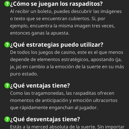
¿Cómo se juegan los raspaditos?
Al recibir un boleto, puedes descubrir las imágenes
o texto que se encuentran cubiertos. Si, por
ejemplo, encuentra la misma imagen tres veces,
entonces ganas la apuesta.
¿Qué estrategias puedo utilizar?
De todos los juegos de casino, este es el que menos
depende de elementos estratégicos, apostando (ja,
ja, ja) en cambio a la emoción de la suerte en su más
puro estado.
¿Qué ventajas tiene?
Como las tragamonedas, las raspaditas ofrecen
momentos de anticipación y emoción ultracortos
que rápidamente enganchan al jugador.
¿Qué desventajas tiene?
Estás a la merced absoluta de la suerte. Sin importar