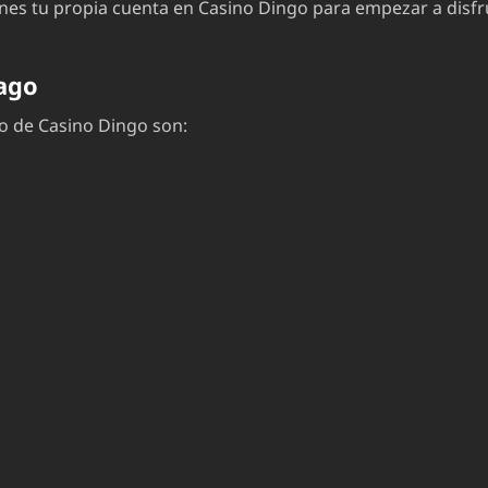
ienes tu propia cuenta en Casino Dingo para empezar a disfr
ago
 de Casino Dingo son: