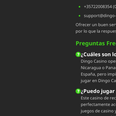
+35722008354 (0
support@dingo-
Ofrecer un buen serv
por lo que la respue
Preguntas Fre
¿Cuáles son l
Dingo Casino oper
Nicaragua o Pana
España, pero impi
jugar en Dingo Ca
¿Puedo jugar 
Este casino de re
perfectamente acc
juegos de casino 