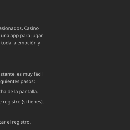
pasionados. Casino
 una app para jugar
o toda la emoción y
stante, es muy fácil
iguientes pasos:
ha de la pantalla.
registro (si tienes).
r el registro.