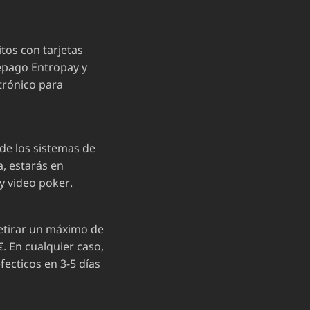
tos con tarjetas
repago Entropay y
trónico para
de los sistemas de
, estarás en
y video poker.
etirar un máximo de
€. En cualquier caso,
efecticos en 3-5 días