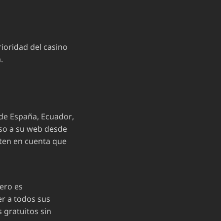
ioridad del casino
.
de España, Ecuador,
so a su web desde
 ten en cuenta que
pero es
er a todos sus
 gratuitos sin