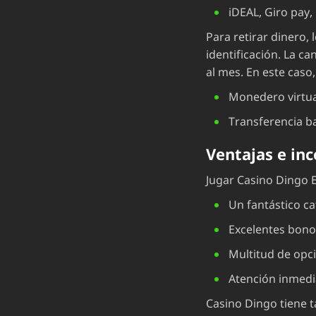
iDEAL, Giro pay,
Para retirar dinero,
identificación. La 
al mes. En este caso,
Monedero virtual
Transferencia ba
Ventajas e in
Jugar Casino Dingo E
Un fantástico ca
Excelentes bon
Multitud de opci
Atención inmedia
Casino Dingo tiene t