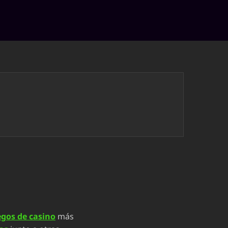
egos de casino
más