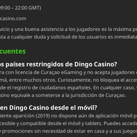
9:00 – 22:00 GMT)
casino.com
icio y una buena asistencia a los jugadores es la máxima pr
sta a cualquier duda y solicitud de los usuarios es inmediata
cuentes
os países restringidos de Dingo Casino?
a con licencia de Curaçao eGaming y no acepta jugadores 
má, entre muchos otros. Curiosamente, no bloquea el acce
de el registro de ciudadanos españoles. En cualquier caso,
sino equivale a someterse a la jurisdicción de Curaçao.
en Dingo Casino desde el móvil?
ciente aparición (2019) no dispone aún de aplicación móvil 
esible y compatible desde el móvil y tablets. Puedes acced
y promociones sin necesidad de estar en casa y a sus juegos